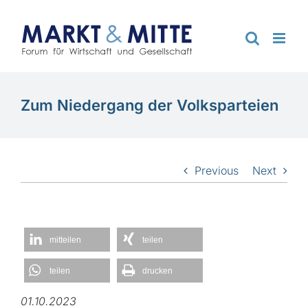
Zum
Inhalt
springen
Zum Niedergang der Volksparteien
Previous
Next
mitteilen
teilen
teilen
drucken
01.10.2023