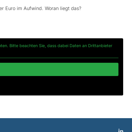
er Euro im Aufwind. Woran liegt das?
nten. Bitte beachten Sie, dass dabei Daten an Drittanbieter
Link