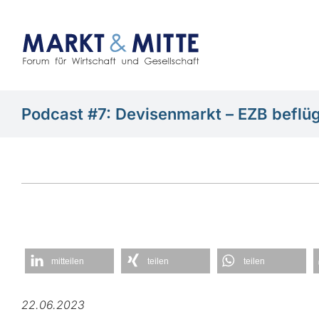
Zum
Inhalt
springen
Podcast #7: Devisenmarkt – EZB beflüg
mitteilen
teilen
teilen
22.06.2023