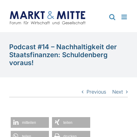
Zum
Inhalt
springen
Podcast #14 – Nachhaltigkeit der
Staatsfinanzen: Schuldenberg
voraus!
Previous
Next
mitteilen
teilen
teilen
drucken