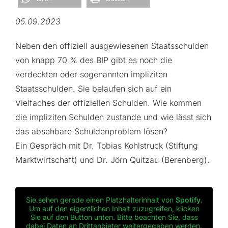
05.09.2023
Neben den offiziell ausgewiesenen Staatsschulden
von knapp 70 % des BIP gibt es noch die
verdeckten oder sogenannten impliziten
Staatsschulden. Sie belaufen sich auf ein
Vielfaches der offiziellen Schulden. Wie kommen
die impliziten Schulden zustande und wie lässt sich
das absehbare Schuldenproblem lösen?
Ein Gespräch mit Dr. Tobias Kohlstruck (Stiftung
Marktwirtschaft) und Dr. Jörn Quitzau (Berenberg).
Sie sehen gerade einen Platzhalterinhalt von
Spotify
.
Um auf den eigentlichen Inhalt zuzugreifen, klicken
Sie auf den Button unten. Bitte beachten Sie, dass
dabei Daten an Drittanbieter weitergegeben werden.