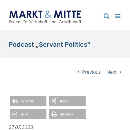
Zum
Inhalt
springen
Podcast „Servant Politics“
Previous
Next
mitteilen
teilen
teilen
drucken
27.07.2023