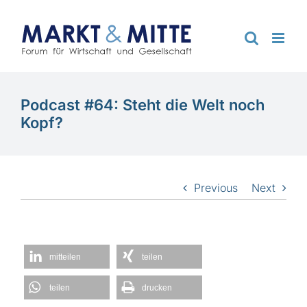
Zum
Inhalt
springen
Podcast #64: Steht die Welt noch
Kopf?
Previous
Next
mitteilen
teilen
teilen
drucken