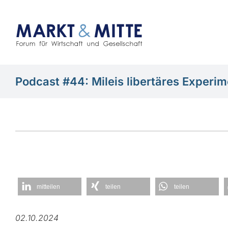
Zum
Inhalt
springen
Podcast #44: Mileis libertäres Experim
mitteilen
teilen
teilen
02.10.2024