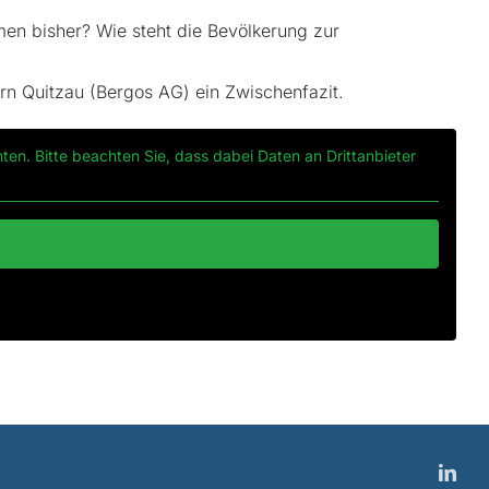
rmen bisher? Wie steht die Bevölkerung zur
örn Quitzau (Bergos AG) ein Zwischenfazit.
nten. Bitte beachten Sie, dass dabei Daten an Drittanbieter
Link