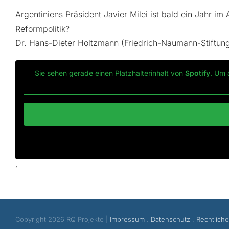
Argentiniens Präsident Javier Milei ist bald ein Jahr i
Reformpolitik?
Dr. Hans-Dieter Holtzmann (Friedrich-Naumann-Stiftung 
Sie sehen gerade einen Platzhalterinhalt von
Spotify
. Um 
‚
Copyright 2026 RQ Projekte |
Impressum
.
Datenschutz
.
Rechtlich