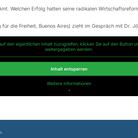
m Amt. Welchen Erfolg hatten seine radikalen Wirtschaftsrefo
für die Freiheit, Buenos Aires) zieht im Gespräch mit Dr. J
auf den eigentlichen Inhalt zuzugreifen, klicken Sie auf den Button u
weitergegeben werden.
Inhalt entsperren
Weitere Informationen
‚
es