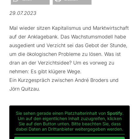
29.07.2023
Mal wieder sitzen Kapitalismus und Marktwirtschaft
auf der Anklagebank. Das Wachstumsmodell habe
ausgedient und Verzicht sei das Gebot der Stunde,
um die ökologischen Probleme zu lösen. Was ist
dran an der Verzichtsidee? Um es vorweg zu
nehmen: Es gibt klügere Wege.
Ein Kurzgespräch zwischen André Broders und
Jörn Quitzau.
Sie sehen gerade einen Platzhalterinhalt von
Spotify
.
Um auf den eigentlichen Inhalt zuzugreifen, klicken
Sie auf den Button unten. Bitte beachten Sie, dass
dabei Daten an Drittanbieter weitergegeben werden.