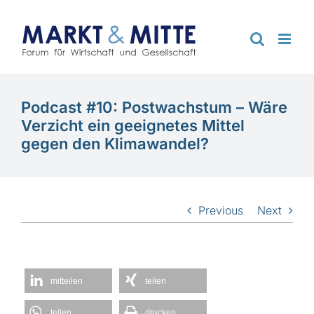
Zum
Inhalt
springen
Podcast #10: Postwachstum – Wäre
Verzicht ein geeignetes Mittel
gegen den Klimawandel?
Previous
Next
mitteilen
teilen
teilen
drucken